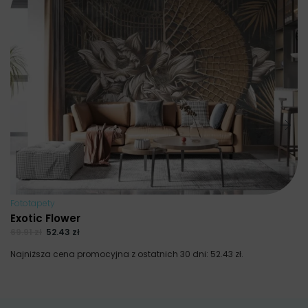
Fo
Ś
69
Na
Fototapety
Exotic Flower
69.91
zł
52.43
zł
Najniższa cena promocyjna z ostatnich 30 dni:
52.43
zł
.