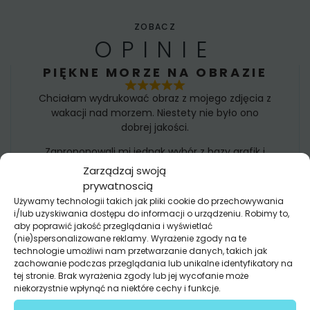
ZOBACZ
OPINIE
PIĘKNE MORZE NA OBRAZIE
Chciałam wydrukować obraz z mojego zdjęcia z
wakacji nad morzem. Niestety nie było ono
dobrej jakości.
Zaproponowali mi jednak wybór z bazy grafik i
mam prawie identyczny obraz w dużo lepszej
Zarządzaj swoją
jakości niż moje zdjęcie
prywatnoscią
Nikola
Używamy technologii takich jak pliki cookie do przechowywania
i/lub uzyskiwania dostępu do informacji o urządzeniu. Robimy to,
aby poprawić jakość przeglądania i wyświetlać
FOTOTAPETA TO ŚWIETNE
(nie)spersonalizowane reklamy. Wyrażenie zgody na te
ROZWIĄZANIE!
technologie umożliwi nam przetwarzanie danych, takich jak
zachowanie podczas przeglądania lub unikalne identyfikatory na
Mąż chciał tylko malować ściany. Ja chciałam
tej stronie. Brak wyrażenia zgody lub jej wycofanie może
odmiany.
niekorzystnie wpłynąć na niektóre cechy i funkcje.