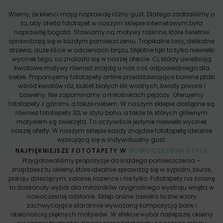
Wiemy, że klienci mają naprawdę różny gust. Dlatego zadbaliśmy o
to, aby oferta fototapet w naszym sklepie internetowym była
naprawdę bogata. Stawiamy na motywy roślinne, które świetnie
sprawdzają się w każdym pomieszczeniu. Tropikalne lasy, delikatne
drzewa, duże liście w odcieniach brązu, błękitne łąki to tylko niewielki
wycinek tego, co znalazło się w naszej ofercie. Ci, którzy uwielbiają
kwiatowe motywy również znajdą u nas coś odpowiedniego dla
siebie. Proponujemy fototapety online przedstawiające barwne ptaki
wśród kwiatów róż, bukiet białych lilii wodnych, kwiaty piwonii i
bawełny. Nie zapominamy o miłośnikach pejzaży. Oferujemy
fototapety z górami, a także niebem. W naszym sklepie dostępne są
również fototapety 3D, w stylu boho, a także te, których głównym
motywem są zwierzęta. To oczywiście jedynie niewielki wycinek
naszej oferty. W naszym sklepie każdy znajdzie fototapetę idealnie
wpisującą się w indywidualny gust.
NAJPIĘKNIEJSZE FOTOTAPETY W
NOWOCZESNYM STYLU
Przygotowaliśmy propozycje do każdego pomieszczenia –
znajdziesz tu okleiny, które idealnie sprawdzą się w sypialni, biurze,
pokoju dziecięcym, salonie, łazience i nie tylko. Fototapety na ścianę
to doskonały wybór dla miłośników oryginalnego wystroju wnętrz w
nowoczesnej odsłonie. Sklep online zawiera liczne wzory
zachwycające starannie wyważoną kompozycją barw i
obecnością pięknych motywów. W efekcie wybór najlepszej okleiny