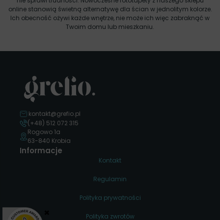
nie sprawi trudności. Nowoczesne fototapety z naszego sklepu
online stanowią świetną alternatywę dla ścian w jednolitym kolorze.
Ich obecność ożywi każde wnętrze, nie może ich więc zabraknąć w
Twoim domu lub mieszkaniu.
kontakt@grefio.pl
(+48) 512 072 315
Rogowo 1a
63-840 Krobia
Informacje
Kontakt
Regulamin
Polityka prywatności
×
Polityka zwrotów