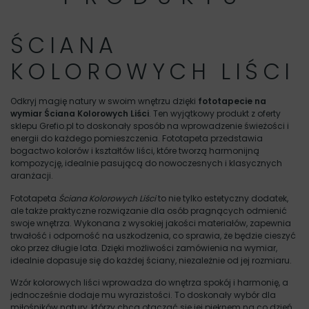
ŚCIANA
KOLOROWYCH LIŚCI
Odkryj magię natury w swoim wnętrzu dzięki
fototapecie na
wymiar Ściana Kolorowych Liści
. Ten wyjątkowy produkt z oferty
sklepu Grefio.pl to doskonały sposób na wprowadzenie świeżości i
energii do każdego pomieszczenia. Fototapeta przedstawia
bogactwo kolorów i kształtów liści, które tworzą harmonijną
kompozycję, idealnie pasującą do nowoczesnych i klasycznych
aranżacji.
Fototapeta
Ściana Kolorowych Liści
to nie tylko estetyczny dodatek,
ale także praktyczne rozwiązanie dla osób pragnących odmienić
swoje wnętrza. Wykonana z wysokiej jakości materiałów, zapewnia
trwałość i odporność na uszkodzenia, co sprawia, że będzie cieszyć
oko przez długie lata. Dzięki możliwości zamówienia na wymiar,
idealnie dopasuje się do każdej ściany, niezależnie od jej rozmiaru.
Wzór kolorowych liści wprowadza do wnętrza spokój i harmonię, a
jednocześnie dodaje mu wyrazistości. To doskonały wybór dla
miłośników natury, którzy chcą otaczać się jej pięknem na co dzień.