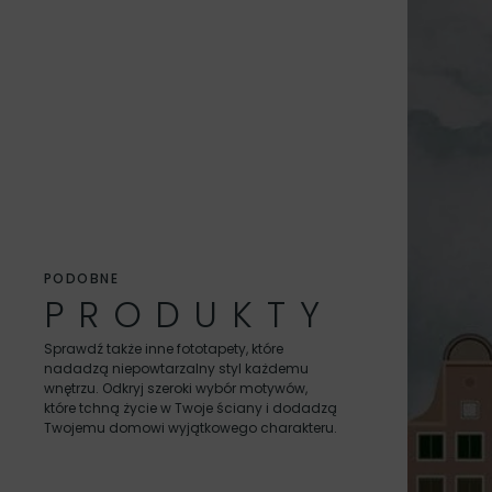
0.7 m², 100 x 70 cm, Bryty: 1 x 100
PODOBNE
Kreator kadrowania ukazuje tylko proponowaną ilość brytów
PRODUKTY
konkretną szerokość brytu to zapisz taką informację w u
Jeśli szerokość, którą potrzebujesz nie będzie dostępna 
Sprawdź także inne fototapety, które
mniejszych brytach
nadadzą niepowtarzalny styl każdemu
wnętrzu. Odkryj szeroki wybór motywów,
które tchną życie w Twoje ściany i dodadzą
Twojemu domowi wyjątkowego charakteru.