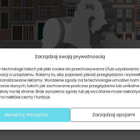
Zarządzaj swoją prywatnoscią
technologii takich jak pliki cookie do przechowywania i/lub uzyskiwania
macji o urządzeniu. Robimy to, aby poprawić jakość przeglądania i wyświe
rsonalizowane reklamy. Wyrażenie zgody na te technologie umożliwi nam
zanie danych, takich jak zachowanie podczas przeglądania lub unikalne
atory na tej stronie. Brak wyrażenia zgody lub jej wycofanie może niekorzys
a niektóre cechy i funkcje.
ka Fruwające Nad Miastem
43
zł
Akceptuj Wszystko
Zarządzaj opcjami
ena promocyjna z ostatnich 30 dni:
52.43
zł
.