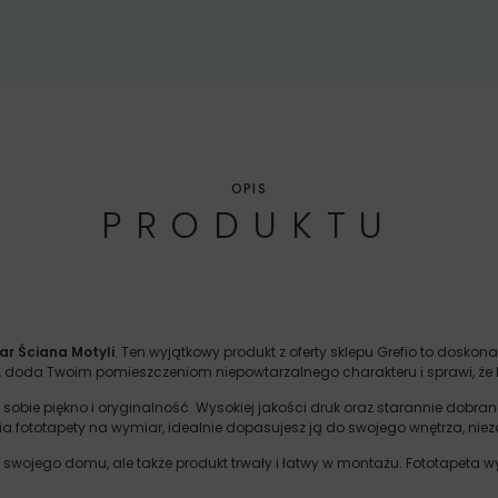
OPIS
PRODUKTU
ar Ściana Motyli
. Ten wyjątkowy produkt z oferty sklepu Grefio to dos
cję, doda Twoim pomieszczeniom niepowtarzalnego charakteru i sprawi, ż
ie piękno i oryginalność. Wysokiej jakości druk oraz starannie dobrane 
ia fototapety na wymiar, idealnie dopasujesz ją do swojego wnętrza, niez
do swojego domu, ale także produkt trwały i łatwy w montażu. Fototapeta