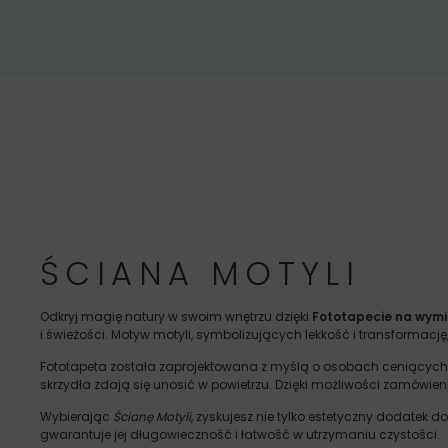
ŚCIANA MOTYLI
Odkryj magię natury w swoim wnętrzu dzięki
Fototapecie na wymi
i świeżości. Motyw motyli, symbolizujących lekkość i transforma
Fototapeta została zaprojektowana z myślą o osobach ceniących sob
skrzydła zdają się unosić w powietrzu. Dzięki możliwości zamówien
Wybierając
Ścianę Motyli
, zyskujesz nie tylko estetyczny dodatek 
gwarantuje jej długowieczność i łatwość w utrzymaniu czystości.