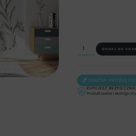
POMIESZCZENIA
,
STYL
FOTOTAPETY NATURA
,
F
FOTOTAPETY DO ŁAZIENKI
FOTOTAPETY DO PRZEDPO
SYPIALNI
,
KOLOR
,
FOTO
OBRAZY
,
OBRAZY DO KU
DODAJ DO KOS
OBRAZY ROŚLINY
,
OBRAZ
PLAKATY NATURA
,
PLAKAT
FOTOTAPETY BOHO
,
FOT
ZAMÓW PRÓBKĘ FO
KUPUJESZ BEZPIECZNIE
Produkt polski i ekologiczn