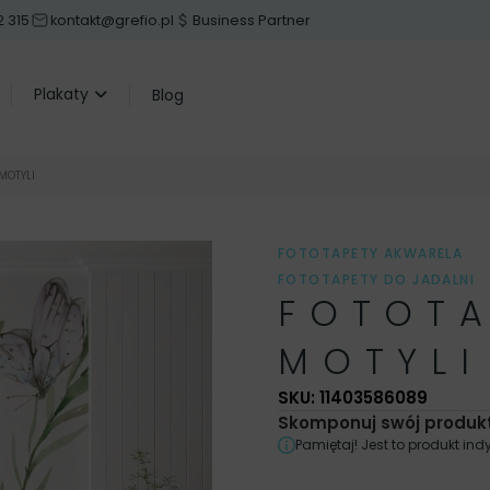
2 315
kontakt@grefio.pl
Business Partner
Plakaty
Blog
MOTYLI
FOTOTAPETY AKWARELA
FOTOTAPETY DO JADALNI
FOTOTA
FOTOTAPETY PASTELOWE
MOTYW
,
MOTYW
,
MOT
MOTYLI
OBRAZY DELIKATNE
,
OBRA
DO SALONU
,
OBRAZY MO
SKU: 11403586089
OBRAZY ZIELONE
,
PLAKAT
Skomponuj swój produkt
PLAKATY DO JADALNI
,
PL
Pamiętaj! Jest to produkt i
PLAKATY DO SYPIALNI
,
PL
RÓŻOWE
,
PLAKATY ZIELO