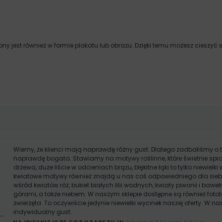
ny jest również w formie plakatu lub obrazu. Dzięki temu możesz cieszyć 
Wiemy, że klienci mają naprawdę różny gust. Dlatego zadbaliśmy o t
naprawdę bogata. Stawiamy na motywy roślinne, które świetnie spra
drzewa, duże liście w odcieniach brązu, błękitne łąki to tylko niewielki 
kwiatowe motywy również znajdą u nas coś odpowiedniego dla siebi
wśród kwiatów róż, bukiet białych lilii wodnych, kwiaty piwonii i ba
górami, a także niebem. W naszym sklepie dostępne są również fotot
zwierzęta. To oczywiście jedynie niewielki wycinek naszej oferty. W n
indywidualny gust.