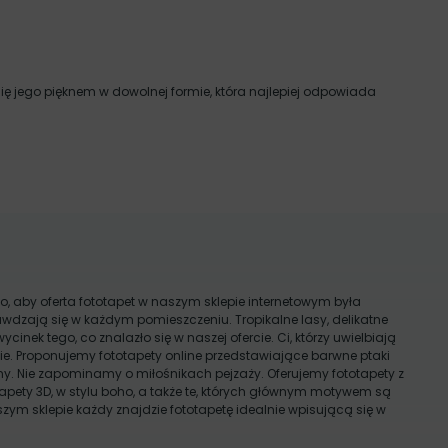
się jego pięknem w dowolnej formie, która najlepiej odpowiada
o, aby oferta fototapet w naszym sklepie internetowym była
wdzają się w każdym pomieszczeniu. Tropikalne lasy, delikatne
wycinek tego, co znalazło się w naszej ofercie. Ci, którzy uwielbiają
e. Proponujemy fototapety online przedstawiające barwne ptaki
wełny. Nie zapominamy o miłośnikach pejzaży. Oferujemy fototapety z
apety 3D, w stylu boho, a także te, których głównym motywem są
aszym sklepie każdy znajdzie fototapetę idealnie wpisującą się w