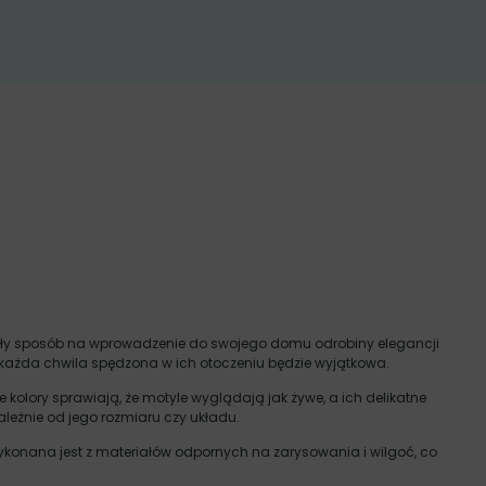
konały sposób na wprowadzenie do swojego domu odrobiny elegancji
e każda chwila spędzona w ich otoczeniu będzie wyjątkowa.
kolory sprawiają, że motyle wyglądają jak żywe, a ich delikatne
ależnie od jego rozmiaru czy układu.
 wykonana jest z materiałów odpornych na zarysowania i wilgoć, co