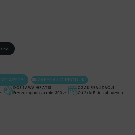
,
STYL
,
FOTOTAPETY
,
FOTOTAPETY BOHO
,
OTOTAPETY ZWIERZĘTA
,
FOTOTAPETY DO POKOJU
,
,
FOTOTAPETY DO BIURA
,
FOTOTAPETY DO KUCHNI
,
KOJU
,
FOTOTAPETY DO SALONU
,
FOTOTAPETY DO
TAPETY NIEBIESKIE
,
FOTOTAPETY ZIELONE
,
CHNI
,
OBRAZY ILUSTRACJE
,
OBRAZY NATURA
,
ZYKA
Y ZWIERZĘTA
,
PLAKATY
,
PLAKATY DO KUCHNI
,
Y ROŚLINY
,
PLAKATY ZWIERZĘTA
,
STYL
,
OTAPETY KWIATOWE
TOTAPETY
ZAPYTAJ O PRODUKT
DOSTAWA GRATIS
CZAS REALIZACJI
y
Przy zakupach za min. 300 zł
Od 2 do 5 dni roboczych