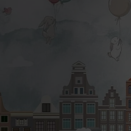
 cm
. Jeśli potrzebujesz
wagach dla sprzedającego.
to wydrukujemy fototapetę w