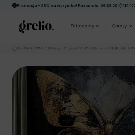
Promocja - 25% na wszystko! Pozostało: 06:38:19
512 072
Fototapety
Obrazy
STRONA GŁÓWNA
/
OBRAZY
/
STYL
/
OBRAZY VINTAGE I RETRO
/ FOTOTAPETA T