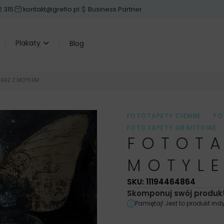
 315
kontakt@grefio.pl
Business Partner
Plakaty
Blog
WARZ Z MOTYLEM
FOTOTAPETY CIEMNE
,
FO
FOTOTAPETY GRAFITOWE
FOTOTA
MŁODZIEŻOWE
,
FOTOTAP
TWARZ KOBIETY
,
FOTOTA
MOTYL
CZARNE
,
KOLOR
,
KOLO
DO JADALNI
,
OBRAZY DO
SKU: 11194464864
DZIEWCZYNA
,
OBRAZY K
Skomponuj swój produkt
TWARZE
,
OBRAZY VINTAG
Pamiętaj! Jest to produkt i
GABINETU
,
PLAKATY DO 
PLAKATY TWARZE
,
PLAKA