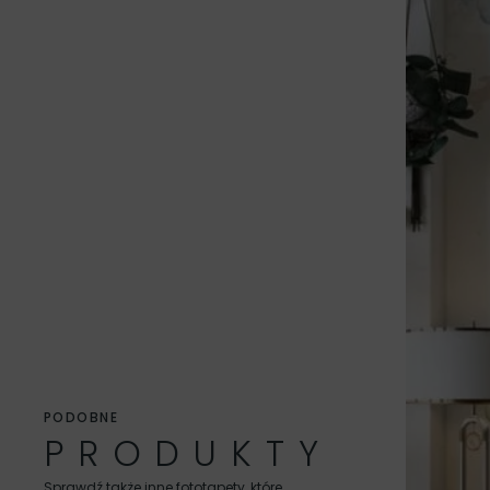
0.7 m², 100 x 70 cm, Bryty: 1 x 100
PODOBNE
PRODUKTY
Kreator kadrowania ukazuje tylko proponowaną ilość brytów
konkretną szerokość brytu to zapisz taką informację w u
Sprawdź także inne fototapety, które