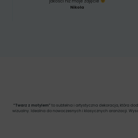
jakości niż moje zdjęcie
Nikola
“Twarz z motylem”
to subtelna i artystyczna dekoracja, która dod
wizualny. Idealna do nowoczesnych i klasycznych aranżacji. Wysok