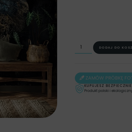
POMIESZCZENIA
,
POMIES
ZWIERZĘTA
,
FOTOTAPETY
POKOJU
,
FOTOTAPETY D
FOTOTAPETY DO SYPIALNI
BEŻOWE
,
OBRAZY
,
OBR
PLAKATY FASHION & BEAUT
DODAJ DO KOS
RETRO
ZAMÓW PRÓBKĘ FO
KUPUJESZ BEZPIECZNIE
Produkt polski i ekologiczn