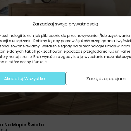
to wydrukujemy fototapetę w
Zarządzaj swoją prywatnoscią
technologii takich jak pliki cookie do przechowywania i/lub uzyskiwania
macji o urządzeniu. Robimy to, aby poprawić jakość przeglądania i wyświe
rsonalizowane reklamy. Wyrażenie zgody na te technologie umożliwi nam
zanie danych, takich jak zachowanie podczas przeglądania lub unikalne
atory na tej stronie. Brak wyrażenia zgody lub jej wycofanie może niekorzys
a niektóre cechy i funkcje.
Akceptuj Wszystko
Zarządzaj opcjami
ka Na Mapie Świata
43
zł