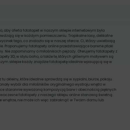
o, aby oferta fototapet w naszym sklepie internetowym była
wdzają się w każdym pomieszczeniu. Tropikalne lasy, delikatne
wycinek tego, co znalazło się w naszej ofercie. Ci, którzy uwielbiają
e. Proponujemy fototapety online przedstawiające barwne ptaki
wełny. Nie zapominamy o miłośnikach pejzaży. Oferujemy fototapety z
apety 3D, w stylu boho, a także te, których głównym motywem są
aszym sklepie każdy znajdzie fototapetę idealnie wpisującą się w
okleiny, które idealnie sprawdzą się w sypialni, biurze, pokoju
oskonały wybór dla miłośników oryginalnego wystroju wnętrz w
jące starannie wyważoną kompozycją barw i obecnością pięknych
Nowoczesne fototapety z naszego sklepu online stanowią świetną
żde wnętrze, nie może ich więc zabraknąć w Twoim domu lub