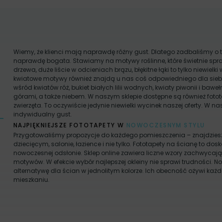
Wiemy, że klienci mają naprawdę różny gust. Dlatego zadbaliśmy o t
naprawdę bogata. Stawiamy na motywy roślinne, które świetnie spra
drzewa, duże liście w odcieniach brązu, błękitne łąki to tylko niewielki 
kwiatowe motywy również znajdą u nas coś odpowiedniego dla siebi
wśród kwiatów róż, bukiet białych lilii wodnych, kwiaty piwonii i ba
górami, a także niebem. W naszym sklepie dostępne są również fotot
zwierzęta. To oczywiście jedynie niewielki wycinek naszej oferty. W n
indywidualny gust.
NAJPIĘKNIEJSZE FOTOTAPETY W
NOWOCZESNYM STYLU
Przygotowaliśmy propozycje do każdego pomieszczenia – znajdziesz tu 
dziecięcym, salonie, łazience i nie tylko. Fototapety na ścianę to d
nowoczesnej odsłonie. Sklep online zawiera liczne wzory zachwyca
motywów. W efekcie wybór najlepszej okleiny nie sprawi trudności. 
alternatywę dla ścian w jednolitym kolorze. Ich obecność ożywi ka
mieszkaniu.