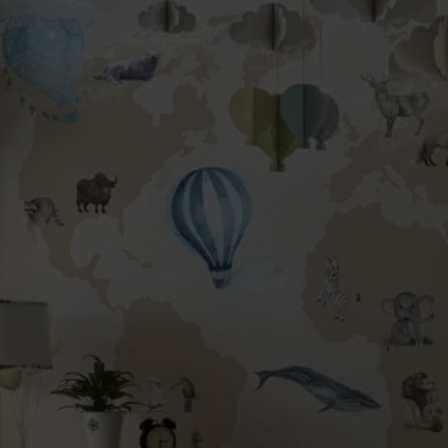
 cm
. Jeśli potrzebujesz
wagach dla sprzedającego.