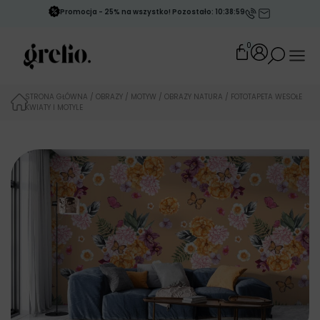
Promocja - 25% na wszystko! Pozostało: 10:38:59
0
STRONA GŁÓWNA
/
OBRAZY
/
MOTYW
/
OBRAZY NATURA
/ FOTOTAPETA WESOŁE
KWIATY I MOTYLE