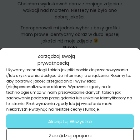
Chciałam wydrukować obraz z mojego zdjęcia z
wakacji nad morzem. Niestety nie było ono
dobrej jakości.
Zaproponowali mi jednak wybór z bazy grafik i
mam prawie identyczny obraz w dużo lepszej
jakości niż moje zdjęcie
Nikola
Zarządzaj swoją
FOTOTAPETA TO ŚWIETNE
prywatnoscią
ROZWIĄZANIE!
Używamy technologii takich jak pliki cookie do przechowywania
i/lub uzyskiwania dostępu do informacji o urządzeniu. Robimy to,
aby poprawić jakość przeglądania i wyświetlać
Mąż chciał tylko malować ściany. Ja chciałam
(nie)spersonalizowane reklamy. Wyrażenie zgody na te
odmiany.
technologie umożliwi nam przetwarzanie danych, takich jak
zachowanie podczas przeglądania lub unikalne identyfikatory na
I mamy teraz piękny las w salonie
tej stronie. Brak wyrażenia zgody lub jej wycofanie może
Fototapeta to był świetny pomysł!
niekorzystnie wpłynąć na niektóre cechy i funkcje.
Kamilka
Akceptuj Wszystko
PERFEKCYJNIE:)
Zarządzaj opcjami