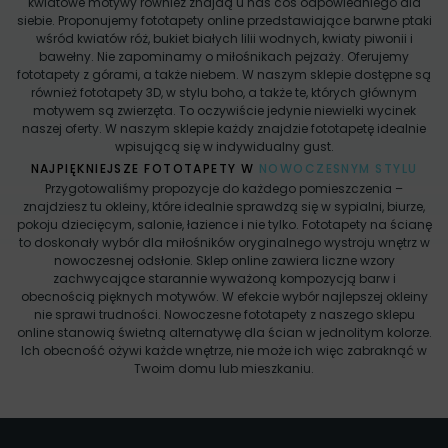
kwiatowe motywy również znajdą u nas coś odpowiedniego dla
siebie. Proponujemy fototapety online przedstawiające barwne ptaki
wśród kwiatów róż, bukiet białych lilii wodnych, kwiaty piwonii i
bawełny. Nie zapominamy o miłośnikach pejzaży. Oferujemy
fototapety z górami, a także niebem. W naszym sklepie dostępne są
również fototapety 3D, w stylu boho, a także te, których głównym
motywem są zwierzęta. To oczywiście jedynie niewielki wycinek
naszej oferty. W naszym sklepie każdy znajdzie fototapetę idealnie
wpisującą się w indywidualny gust.
NAJPIĘKNIEJSZE FOTOTAPETY W
NOWOCZESNYM STYLU
Przygotowaliśmy propozycje do każdego pomieszczenia –
znajdziesz tu okleiny, które idealnie sprawdzą się w sypialni, biurze,
pokoju dziecięcym, salonie, łazience i nie tylko. Fototapety na ścianę
to doskonały wybór dla miłośników oryginalnego wystroju wnętrz w
nowoczesnej odsłonie. Sklep online zawiera liczne wzory
zachwycające starannie wyważoną kompozycją barw i
obecnością pięknych motywów. W efekcie wybór najlepszej okleiny
nie sprawi trudności. Nowoczesne fototapety z naszego sklepu
online stanowią świetną alternatywę dla ścian w jednolitym kolorze.
Ich obecność ożywi każde wnętrze, nie może ich więc zabraknąć w
Twoim domu lub mieszkaniu.