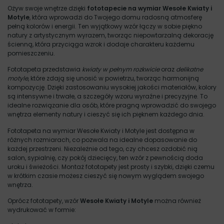
Ożyw swoje wnętrze dzięki
fototapecie na wymiar Wesołe Kwiaty i
Motyle
, która wprowadzi do Twojego domu radosną atmosferę
pełną kolorów i energii. Ten wyjątkowy wzór łączy w sobie piękno
natury z artystycznym wyrazem, tworząc niepowtarzalną dekorację
ścienną, która przyciąga wzrok i dodaje charakteru każdemu
pomieszczeniu.
Fototapeta przedstawia
kwiaty w pełnym rozkwicie
oraz
delikatne
motyle
, które zdają się unosić w powietrzu, tworząc harmonijną
kompozycję. Dzięki zastosowaniu wysokiej jakości materiałów, kolory
są intensywne i trwałe, a szczegóły wzoru wyraźne i precyzyjne. To
idealne rozwiązanie dla osób, które pragną wprowadzić do swojego
wnętrza elementy natury i cieszyć się ich pięknem każdego dnia.
Fototapeta na wymiar Wesołe Kwiaty i Motyle jest dostępna w
różnych rozmiarach, co pozwala na idealne dopasowanie do
każdej przestrzeni. Niezależnie od tego, czy chcesz ozdobić nią
salon, sypialnię, czy pokój dziecięcy, ten wzór z pewnością doda
uroku i świeżości. Montaż fototapety jest prosty i szybki, dzięki czemu
w krótkim czasie możesz cieszyć się nowym wyglądem swojego
wnętrza.
Oprócz fototapety, wzór
Wesołe Kwiaty i Motyle
można również
wydrukować w formie: