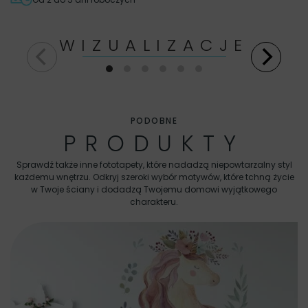
WIZUALIZACJE
PODOBNE
PRODUKTY
Sprawdź także inne fototapety, które nadadzą niepowtarzalny styl
każdemu wnętrzu. Odkryj szeroki wybór motywów, które tchną życie
w Twoje ściany i dodadzą Twojemu domowi wyjątkowego
charakteru.
Fo
L
69
Na