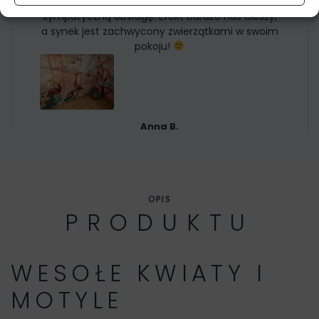
Dziękujemy za fachowe doradztwo i
sympatyczną obsługę. Efekt bardzo nas cieszy,
a synek jest zachwycony zwierzątkami w swoim
pokoju!
Anna B.
OPIS
PRODUKTU
WESOŁE KWIATY I
MOTYLE