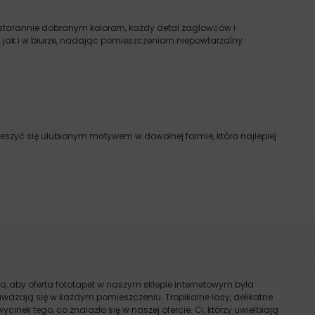
u i starannie dobranym kolorom, każdy detal żaglowców i
i, jak i w biurze, nadając pomieszczeniom niepowtarzalny
ieszyć się ulubionym motywem w dowolnej formie, która najlepiej
o, aby oferta fototapet w naszym sklepie internetowym była
wdzają się w każdym pomieszczeniu. Tropikalne lasy, delikatne
wycinek tego, co znalazło się w naszej ofercie. Ci, którzy uwielbiają