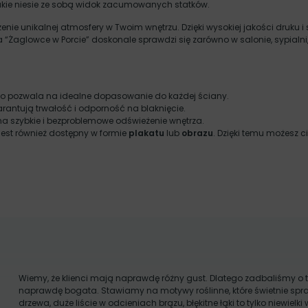
jakie niesie ze sobą widok zacumowanych statków.
rzenie unikalnej atmosfery w Twoim wnętrzu. Dzięki wysokiej jakości druk
a “Żaglowce w Porcie” doskonale sprawdzi się zarówno w salonie, sypialn
co pozwala na idealne dopasowanie do każdej ściany.
arantują trwałość i odporność na blaknięcie.
a szybkie i bezproblemowe odświeżenie wnętrza.
 jest również dostępny w formie
plakatu
lub
obrazu
. Dzięki temu możesz c
Wiemy, że klienci mają naprawdę różny gust. Dlatego zadbaliśmy o t
naprawdę bogata. Stawiamy na motywy roślinne, które świetnie spra
drzewa, duże liście w odcieniach brązu, błękitne łąki to tylko niewielki 