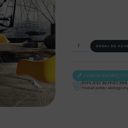
FOTOTAPETY MURALE
,
FO
FOTOTAPETY DO BIURA
,
SALONU
,
FOTOTAPETY DO
OBRAZY
,
OBRAZY CZARN
CZARNO-BIAŁE
,
STYL
,
DODAJ DO KOS
ZAMÓW PRÓBKĘ FO
KUPUJESZ BEZPIECZNIE
Produkt polski i ekologiczn