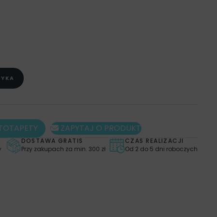
TOTAPETY DO POKOJU
,
FOTOTAPETY DO ŁAZIENKI
,
FOTOTAPETY DO PRZEDPOKOJU
,
FOTOTAPETY DO
 SYPIALNI
,
KOLOR
,
FOTOTAPETY CZARNE I BIAŁE
,
O-BIAŁE
,
OBRAZY ILUSTRACJE
,
PLAKATY
,
PLAKATY
FOTOTAPETY SKANDYNAWSKIE
ZYKA
TOTAPETY
ZAPYTAJ O PRODUKT
DOSTAWA GRATIS
CZAS REALIZACJI
y
Przy zakupach za min. 300 zł
Od 2 do 5 dni roboczych