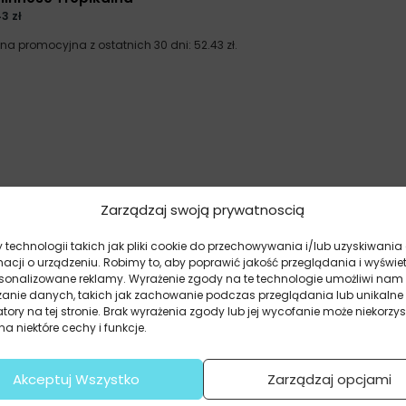
43
zł
ena promocyjna z ostatnich 30 dni:
52.43
zł
.
Zarządzaj swoją prywatnoscią
technologii takich jak pliki cookie do przechowywania i/lub uzyskiwania
macji o urządzeniu. Robimy to, aby poprawić jakość przeglądania i wyświe
rsonalizowane reklamy. Wyrażenie zgody na te technologie umożliwi nam
zanie danych, takich jak zachowanie podczas przeglądania lub unikalne
atory na tej stronie. Brak wyrażenia zgody lub jej wycofanie może niekorzys
a niektóre cechy i funkcje.
Akceptuj Wszystko
Zarządzaj opcjami