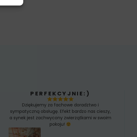
PERFEKCYJNIE:)
Dziękujemy za fachowe doradztwo i
sympatyczną obsługę. Efekt bardzo nas cieszy,
a synek jest zachwycony zwierzątkami w swoim
pokoju!