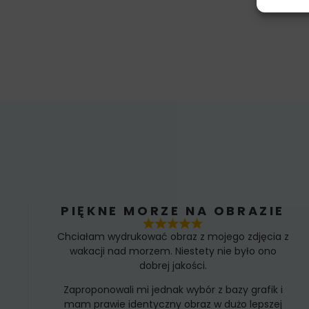
PIĘKNE MORZE NA OBRAZIE
Chciałam wydrukować obraz z mojego zdjęcia z
wakacji nad morzem. Niestety nie było ono
dobrej jakości.
Zaproponowali mi jednak wybór z bazy grafik i
mam prawie identyczny obraz w dużo lepszej