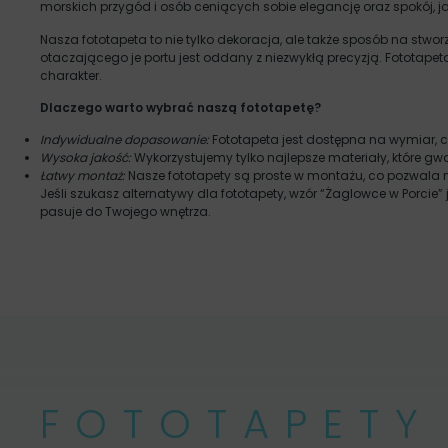
morskich przygód i osób ceniących sobie elegancję oraz spokój, 
Nasza fototapeta to nie tylko dekoracja, ale także sposób na stwo
otaczającego je portu jest oddany z niezwykłą precyzją. Fototapet
charakter.
Dlaczego warto wybrać naszą fototapetę?
Indywidualne dopasowanie:
Fototapeta jest dostępna na wymiar, 
Wysoka jakość:
Wykorzystujemy tylko najlepsze materiały, które gw
Łatwy montaż:
Nasze fototapety są proste w montażu, co pozwala n
Jeśli szukasz alternatywy dla fototapety, wzór “Żaglowce w Porcie”
pasuje do Twojego wnętrza.
FOTOTAPETY