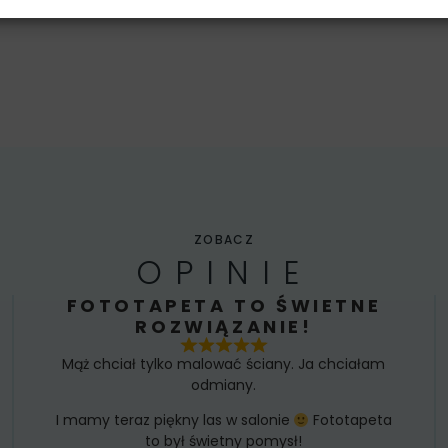
ZOBACZ
OPINIE
FOTOTAPETA TO ŚWIETNE
ROZWIĄZANIE!
Mąż chciał tylko malować ściany. Ja chciałam
odmiany.
I mamy teraz piękny las w salonie
Fototapeta
to był świetny pomysł!