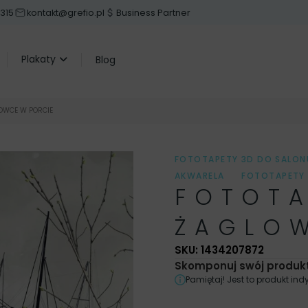
 315
kontakt@grefio.pl
Business Partner
Plakaty
Blog
OWCE W PORCIE
FOTOTAPETY 3D DO SALON
AKWARELA
,
FOTOTAPETY 
FOTOTA
GRANATOWE
,
FOTOTAPE
KOLOR
,
MOTYW
,
MOTY
ŻAGLO
AKWARELOWE
,
OBRAZY D
JADALNI
,
OBRAZY DO PR
SKU: 1434207872
MINIMALISTYCZNE
,
OBRAZ
Skomponuj swój produkt
JADALNI
,
PLAKATY DO P
Pamiętaj! Jest to produkt i
SYPIALNI
,
PLAKATY NIEBIE
POMIESZCZENIA
,
STYL