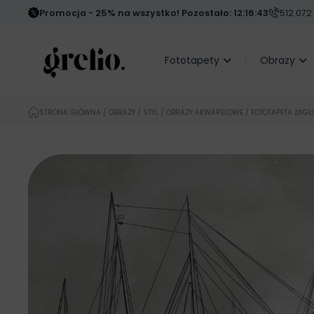
Promocja - 25% na wszystko! Pozostało: 12:16:42
512 072
Fototapety
Obrazy
STRONA GŁÓWNA
/
OBRAZY
/
STYL
/
OBRAZY AKWARELOWE
/ FOTOTAPETA ŻAGL