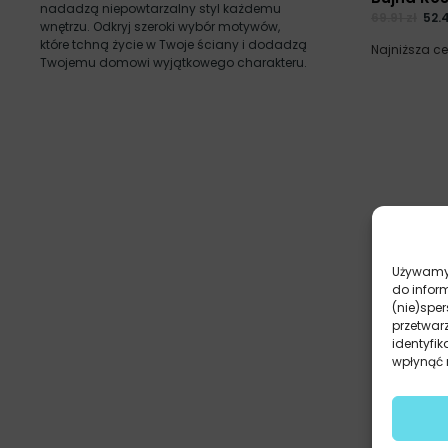
nadadzą niepowtarzalny styl każdemu
69.91
zł
52.
wnętrzu. Odkryj szeroki wybór motywów,
które tchną życie w Twoje ściany i dodadzą
Najniższa c
Twojemu domowi wyjątkowego charakteru.
Używamy 
do infor
(nie)spe
przetwar
identyfik
wpłynąć n