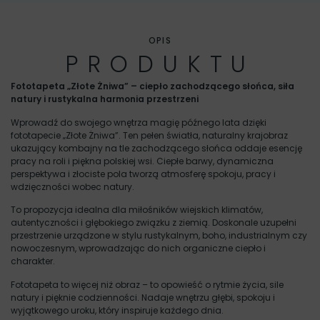
OPIS
PRODUKTU
Fototapeta „Złote Żniwa” – ciepło zachodzącego słońca, siła
natury i rustykalna harmonia przestrzeni
Wprowadź do swojego wnętrza magię późnego lata dzięki
fototapecie „Złote Żniwa”. Ten pełen światła, naturalny krajobraz
ukazujący kombajny na tle zachodzącego słońca oddaje esencję
pracy na roli i piękna polskiej wsi. Ciepłe barwy, dynamiczna
perspektywa i złociste pola tworzą atmosferę spokoju, pracy i
wdzięczności wobec natury.
To propozycja idealna dla miłośników wiejskich klimatów,
autentyczności i głębokiego związku z ziemią. Doskonale uzupełni
przestrzenie urządzone w stylu rustykalnym, boho, industrialnym czy
nowoczesnym, wprowadzając do nich organiczne ciepło i
charakter.
Fototapeta to więcej niż obraz – to opowieść o rytmie życia, sile
natury i pięknie codzienności. Nadaje wnętrzu głębi, spokoju i
wyjątkowego uroku, który inspiruje każdego dnia.