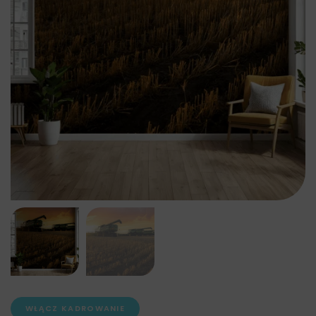
FOTOTAPETY CIEMNE
,
FOTOTAPETY DO JADALNI
,
FOTOTAPETY KRAJOBRAZ
,
FOTOTAPETY RUSTYKALNE
,
KOLOR
,
KOLOR
,
MOTYW
,
MOTYW
,
OBRAZY DLA
MĘŻCZYZNY
,
OBRAZY DO JADALNI
,
OBRAZY DO
SALONU
,
OBRAZY POMARAŃCZOWE
,
OBRAZY
ZIELONE
,
PLAKATY DLA MĘŻCZYZNY
,
PLAKATY DO
JADALNI
,
PLAKATY DO SALONU
,
PLAKATY DO
SYPIALNI
,
PLAKATY NATURA
,
PLAKATY
POMARAŃCZOWE
,
PLAKATY ZIELONE
,
WŁĄCZ KADROWANIE