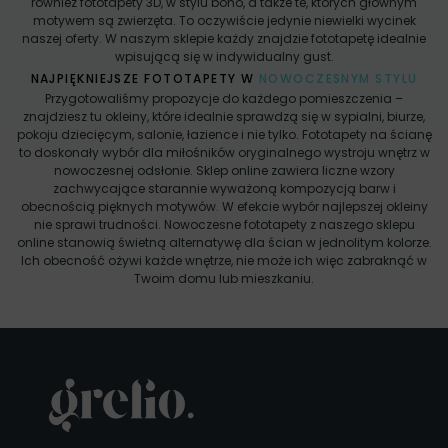
również fototapety 3D, w stylu boho, a także te, których głównym
motywem są zwierzęta. To oczywiście jedynie niewielki wycinek
naszej oferty. W naszym sklepie każdy znajdzie fototapetę idealnie
wpisującą się w indywidualny gust.
NAJPIĘKNIEJSZE FOTOTAPETY W
NOWOCZESNYM STYLU
Przygotowaliśmy propozycje do każdego pomieszczenia –
znajdziesz tu okleiny, które idealnie sprawdzą się w sypialni, biurze,
pokoju dziecięcym, salonie, łazience i nie tylko. Fototapety na ścianę
to doskonały wybór dla miłośników oryginalnego wystroju wnętrz w
nowoczesnej odsłonie. Sklep online zawiera liczne wzory
zachwycające starannie wyważoną kompozycją barw i
obecnością pięknych motywów. W efekcie wybór najlepszej okleiny
nie sprawi trudności. Nowoczesne fototapety z naszego sklepu
online stanowią świetną alternatywę dla ścian w jednolitym kolorze.
Ich obecność ożywi każde wnętrze, nie może ich więc zabraknąć w
Twoim domu lub mieszkaniu.