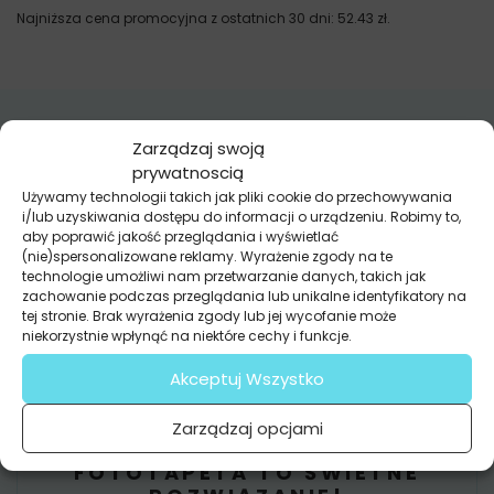
Najniższa cena promocyjna z ostatnich 30 dni:
52.43
zł
.
Zarządzaj swoją
ZOBACZ
OPINIE
prywatnoscią
Używamy technologii takich jak pliki cookie do przechowywania
PIĘKNE MORZE NA OBRAZIE
i/lub uzyskiwania dostępu do informacji o urządzeniu. Robimy to,
aby poprawić jakość przeglądania i wyświetlać
(nie)spersonalizowane reklamy. Wyrażenie zgody na te
Chciałam wydrukować obraz z mojego zdjęcia z
technologie umożliwi nam przetwarzanie danych, takich jak
wakacji nad morzem. Niestety nie było ono
zachowanie podczas przeglądania lub unikalne identyfikatory na
dobrej jakości.
tej stronie. Brak wyrażenia zgody lub jej wycofanie może
niekorzystnie wpłynąć na niektóre cechy i funkcje.
Zaproponowali mi jednak wybór z bazy grafik i
mam prawie identyczny obraz w dużo lepszej
Akceptuj Wszystko
jakości niż moje zdjęcie
Nikola
Zarządzaj opcjami
FOTOTAPETA TO ŚWIETNE