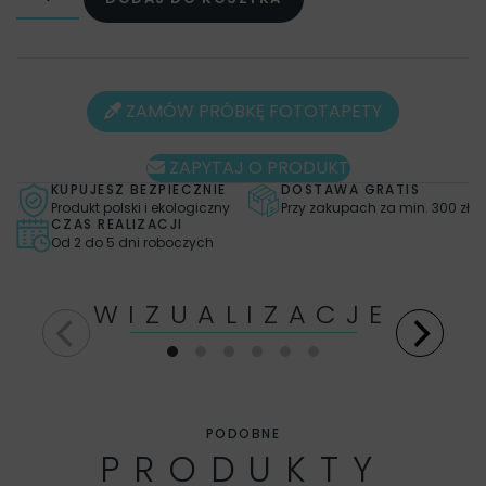
wydrukujemy fototapetę w mniejszych brytach
ZAMÓW PRÓBKĘ FOTOTAPETY
ZAPYTAJ O PRODUKT
KUPUJESZ BEZPIECZNIE
DOSTAWA GRATIS
Produkt polski i ekologiczny
Przy zakupach za min. 300 zł
CZAS REALIZACJI
Od 2 do 5 dni roboczych
WIZUALIZACJE
PODOBNE
PRODUKTY