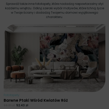
Sprawdź także inne fototapety, które nadadzą niepowtarzalny styl
każdemu wnętrzu. Odkryj szeroki wybór motywów, które tchną życie
w Twoje ściany i dodadzą Twojemu domowi wyjątkowego
charakteru.
Fo
P
69
Na
Fototapety
Barwne Ptaki Wśród Kwiatów Róż
69.91
zł
52.43
zł