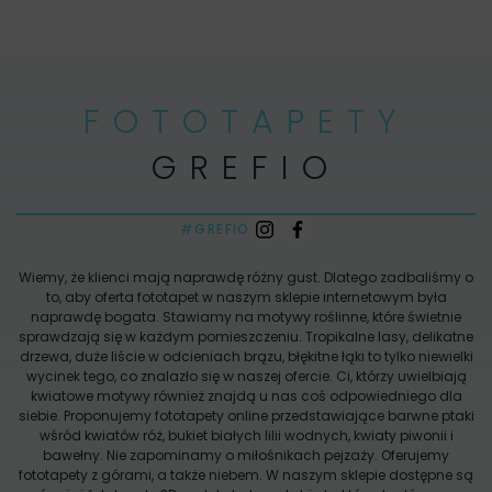
FOTOTAPETY
GREFIO
#GREFIO
Wiemy, że klienci mają naprawdę różny gust. Dlatego zadbaliśmy o
to, aby oferta fototapet w naszym sklepie internetowym była
naprawdę bogata. Stawiamy na motywy roślinne, które świetnie
sprawdzają się w każdym pomieszczeniu. Tropikalne lasy, delikatne
drzewa, duże liście w odcieniach brązu, błękitne łąki to tylko niewielki
wycinek tego, co znalazło się w naszej ofercie. Ci, którzy uwielbiają
kwiatowe motywy również znajdą u nas coś odpowiedniego dla
siebie. Proponujemy fototapety online przedstawiające barwne ptaki
wśród kwiatów róż, bukiet białych lilii wodnych, kwiaty piwonii i
bawełny. Nie zapominamy o miłośnikach pejzaży. Oferujemy
fototapety z górami, a także niebem. W naszym sklepie dostępne są