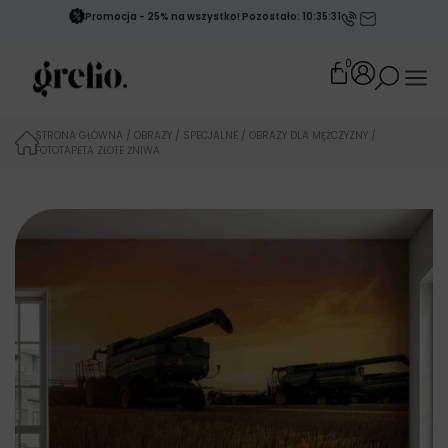
Promocja - 25% na wszystko! Pozostało: 10:35:30
0
STRONA GŁÓWNA
/
OBRAZY
/
SPECJALNE
/
OBRAZY DLA MĘŻCZYZNY
/
FOTOTAPETA ZŁOTE ŻNIWA