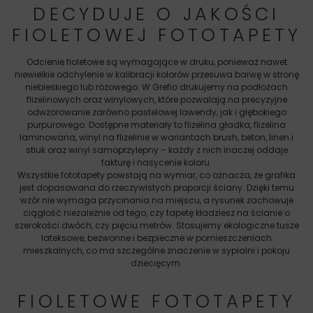
DECYDUJE O JAKOŚCI
FIOLETOWEJ FOTOTAPETY
Odcienie fioletowe są wymagające w druku, ponieważ nawet
niewielkie odchylenie w kalibracji kolorów przesuwa barwę w stronę
niebieskiego lub różowego. W Grefio drukujemy na podłożach
flizelinowych oraz winylowych, które pozwalają na precyzyjne
odwzorowanie zarówno pastelowej lawendy, jak i głębokiego
purpurowego. Dostępne materiały to flizelina gładka, flizelina
laminowana, winyl na flizelinie w wariantach brush, beton, linen i
stiuk oraz winyl samoprzylepny – każdy z nich inaczej oddaje
fakturę i nasycenie koloru.
Wszystkie fototapety powstają na wymiar, co oznacza, że grafika
jest dopasowana do rzeczywistych proporcji ściany. Dzięki temu
wzór nie wymaga przycinania na miejscu, a rysunek zachowuje
ciągłość niezależnie od tego, czy tapetę kładziesz na ścianie o
szerokości dwóch, czy pięciu metrów. Stosujemy ekologiczne tusze
lateksowe, bezwonne i bezpieczne w pomieszczeniach
mieszkalnych, co ma szczególne znaczenie w sypialni i pokoju
dziecięcym.
FIOLETOWE FOTOTAPETY