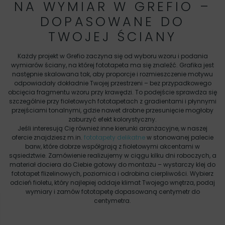
NA WYMIAR W GREFIO –
DOPASOWANE DO
TWOJEJ ŚCIANY
Każdy projekt w Grefio zaczyna się od wyboru wzoru i podania
wymiarów ściany, na której fototapeta ma się znaleźć. Grafika jest
następnie skalowana tak, aby proporcje i rozmieszczenie motywu
odpowiadały dokładnie Twojej przestrzeni – bez przypadkowego
obcięcia fragmentu wzoru przy krawędzi. To podejście sprawdza się
szczególnie przy fioletowych fototapetach z gradientami i płynnymi
przejściami tonalnymi, gdzie nawet drobne przesunięcie mogłoby
zaburzyć efekt kolorystyczny.
Jeśli interesują Cię również inne kierunki aranżacyjne, w naszej
ofercie znajdziesz m.in.
fototapety delikatne
w stonowanej palecie
barw, które dobrze współgrają z fioletowymi akcentami w
sąsiedztwie. Zamówienie realizujemy w ciągu kilku dni roboczych, a
materiał dociera do Ciebie gotowy do montażu – wystarczy klej do
fototapet flizelinowych, poziomica i odrobina cierpliwości. Wybierz
odcień fioletu, który najlepiej oddaje klimat Twojego wnętrza, podaj
wymiary i zamów fototapetę dopasowaną centymetr do
centymetra.