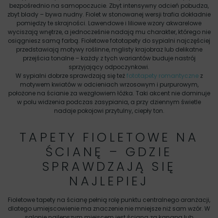
bezpośrednio na samopoczucie. Zbyt intensywny odcień pobudza,
zbyt blady – bywa nudny. Fiolet w stonowanej wersji trafia dokładnie
pomiędzy te skrajności. Lawendowe i liliowe wzory akwarelowe
wyciszają wnętrze, a jednocześnie nadają mu charakter, którego nie
osiągniesz samą farbą. Fioletowe fototapety do sypialni najczęściej
przedstawiają motywy roślinne, mglisty krajobraz lub delikatne
przejścia tonalne – każdy z tych wariantów buduje nastrój
sprzyjający odpoczynkowi.
W sypialni dobrze sprawdzają się też
fototapety romantyczne
z
motywem kwiatów w odcieniach wrzosowym i purpurowym,
położone na ścianie za wezgłowiem łóżka. Taki akcent nie dominuje
w polu widzenia podczas zasypiania, a przy dziennym świetle
nadaje pokojowi przytulny, ciepły ton.
TAPETY FIOLETOWE NA
ŚCIANĘ – GDZIE
SPRAWDZAJĄ SIĘ
NAJLEPIEJ
Fioletowe tapety na ścianę pełnią rolę punktu centralnego aranżacji,
dlatego umiejscowienie ma znaczenie nie mniejsze niż sam wzór. W
salonie najlepszym miejscem jest ściana za kanapą lub