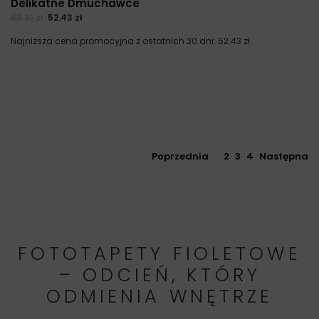
Delikatne Dmuchawce
69.91
zł
52.43
zł
Najniższa cena promocyjna z ostatnich 30 dni:
52.43
zł
.
Poprzednia
1
2
3
4
Następna
FOTOTAPETY FIOLETOWE
– ODCIEŃ, KTÓRY
ODMIENIA WNĘTRZE