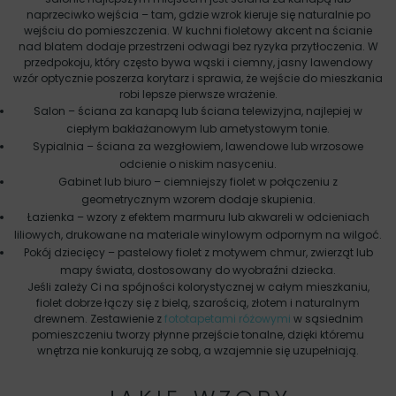
naprzeciwko wejścia – tam, gdzie wzrok kieruje się naturalnie po
wejściu do pomieszczenia. W kuchni fioletowy akcent na ścianie
nad blatem dodaje przestrzeni odwagi bez ryzyka przytłoczenia. W
przedpokoju, który często bywa wąski i ciemny, jasny lawendowy
wzór optycznie poszerza korytarz i sprawia, że wejście do mieszkania
robi lepsze pierwsze wrażenie.
Salon – ściana za kanapą lub ściana telewizyjna, najlepiej w
ciepłym bakłażanowym lub ametystowym tonie.
Sypialnia – ściana za wezgłowiem, lawendowe lub wrzosowe
odcienie o niskim nasyceniu.
Gabinet lub biuro – ciemniejszy fiolet w połączeniu z
geometrycznym wzorem dodaje skupienia.
Łazienka – wzory z efektem marmuru lub akwareli w odcieniach
liliowych, drukowane na materiale winylowym odpornym na wilgoć.
Pokój dziecięcy – pastelowy fiolet z motywem chmur, zwierząt lub
mapy świata, dostosowany do wyobraźni dziecka.
Jeśli zależy Ci na spójności kolorystycznej w całym mieszkaniu,
fiolet dobrze łączy się z bielą, szarością, złotem i naturalnym
drewnem. Zestawienie z
fototapetami różowymi
w sąsiednim
pomieszczeniu tworzy płynne przejście tonalne, dzięki któremu
wnętrza nie konkurują ze sobą, a wzajemnie się uzupełniają.