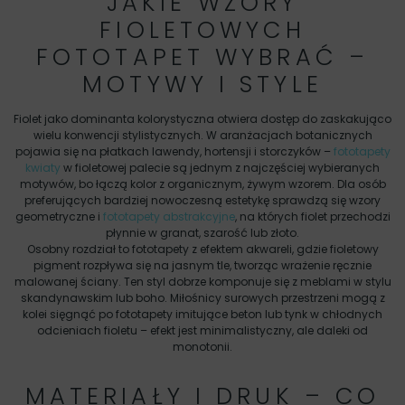
JAKIE WZORY
FIOLETOWYCH
FOTOTAPET WYBRAĆ –
MOTYWY I STYLE
Fiolet jako dominanta kolorystyczna otwiera dostęp do zaskakująco
wielu konwencji stylistycznych. W aranżacjach botanicznych
pojawia się na płatkach lawendy, hortensji i storczyków –
fototapety
kwiaty
w fioletowej palecie są jednym z najczęściej wybieranych
motywów, bo łączą kolor z organicznym, żywym wzorem. Dla osób
preferujących bardziej nowoczesną estetykę sprawdzą się wzory
geometryczne i
fototapety abstrakcyjne
, na których fiolet przechodzi
płynnie w granat, szarość lub złoto.
Osobny rozdział to fototapety z efektem akwareli, gdzie fioletowy
pigment rozpływa się na jasnym tle, tworząc wrażenie ręcznie
malowanej ściany. Ten styl dobrze komponuje się z meblami w stylu
skandynawskim lub boho. Miłośnicy surowych przestrzeni mogą z
kolei sięgnąć po fototapety imitujące beton lub tynk w chłodnych
odcieniach fioletu – efekt jest minimalistyczny, ale daleki od
monotonii.
MATERIAŁY I DRUK – CO