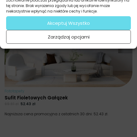
zachowanie podczas przeglądania lub unikalne identyfikatory na
tej stronie. Brak wyrażenia zgody lub jej wycofanie może
niekorzystnie wpłynąć na niektóre cechy i funkcje.
Akceptuj Wszystko
Zarządzaj opcjami
Fototapety
Sufit Fioletowych Gałązek
69.91
zł
52.43
zł
Najniższa cena promocyjna z ostatnich 30 dni:
52.43
zł
.