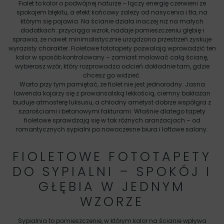
Fiolet to kolor o podwójnej naturze – łączy energię czerwieni ze
spokojem błękitu, a efekt końcowy zależy od nasycenia i tła, na
którym się pojawia. Na ścianie działa inaczej niż na małych
dodatkach: przyciąga wzrok, nadaje pomieszczeniu głębię i
sprawia, że nawet minimalistycznie urządzona przestrzeń zyskuje
wyrazisty charakter. Fioletowe fototapety pozwalają wprowadzić ten
kolor w sposób kontrolowany – zamiast malować całą ścianę,
wybierasz wzór, który rozprowadza odcień dokładnie tam, gdzie
chcesz go widzieć.
Warto przy tym pamiętać, że fiolet nie jest jednorodny. Jasna
lawenda kojarzy się z prowansalską lekkością, ciemny bakłażan
buduje atmosferę luksusu, a chłodny ametyst dobrze współgra z
szarościami i betonowymi fakturami. Właśnie dlatego tapety
fioletowe sprawdzają się w tak różnych aranżacjach – od
romantycznych sypialni po nowoczesne biura i loftowe salony.
FIOLETOWE FOTOTAPETY
DO SYPIALNI – SPOKÓJ I
GŁĘBIA W JEDNYM
WZORZE
Sypialnia to pomieszczenie, w którym kolor na ścianie wpływa