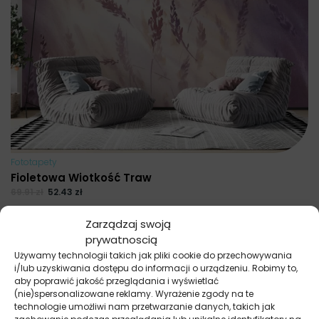
Fototapety
Fioletowa Wiotkość Traw
69.91
zł
52.43
zł
Najniższa cena promocyjna z ostatnich 30 dni:
52.43
zł
.
Zarządzaj swoją
prywatnoscią
Używamy technologii takich jak pliki cookie do przechowywania
i/lub uzyskiwania dostępu do informacji o urządzeniu. Robimy to,
aby poprawić jakość przeglądania i wyświetlać
(nie)spersonalizowane reklamy. Wyrażenie zgody na te
technologie umożliwi nam przetwarzanie danych, takich jak