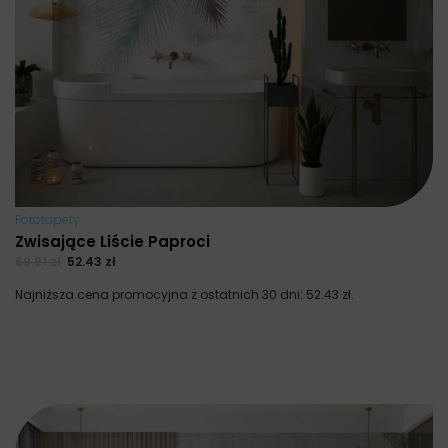
Fototapety
Zwisające Liście Paproci
69.91
zł
52.43
zł
Najniższa cena promocyjna z ostatnich 30 dni:
52.43
zł
.