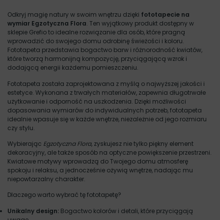
Odkryj magię natury w swoim wnętrzu dzięki
fototapecie na
wymiar Egzotyczna Flora
. Ten wyjątkowy produkt dostępny w
sklepie Grefio to idealne rozwiązanie dla osób, które pragną
wprowadzić do swojego domu odrobinę świeżości i koloru.
Fototapeta przedstawia bogactwo barw i różnorodność kwiatów,
które tworzą harmonijną kompozycję, przyciągającą wzrok i
dodającą energii każdemu pomieszczeniu.
Fototapeta została zaprojektowana z myślą o najwyższej jakości i
estetyce. Wykonana z trwałych materiałów, zapewnia długotrwałe
użytkowanie i odporność na uszkodzenia. Dzięki możliwości
dopasowania wymiarów do indywidualnych potrzeb, fototapeta
idealnie wpasuje się w każde wnętrze, niezależnie od jego rozmiaru
czy stylu.
Wybierając
Egzotyczna Flora
, zyskujesz nie tylko piękny element
dekoracyjny, ale także sposób na optyczne powiększenie przestrzeni.
Kwiatowe motywy wprowadzą do Twojego domu atmosferę
spokoju i relaksu, a jednocześnie ożywią wnętrze, nadając mu
niepowtarzalny charakter.
Dlaczego warto wybrać tę fototapetę?
Unikalny design:
Bogactwo kolorów i detali, które przyciągają
uwagę.