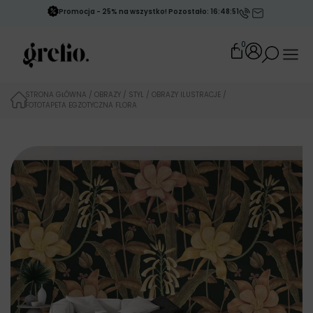
Promocja - 25% na wszystko! Pozostało: 16:48:50
0
STRONA GŁÓWNA
/
OBRAZY
/
STYL
/
OBRAZY ILUSTRACJE
/
FOTOTAPETA EGZOTYCZNA FLORA