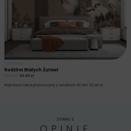
Na
Fototapety
Rodzina Białych Żurawi
69.91
zł
52.43
zł
Najniższa cena promocyjna z ostatnich 30 dni:
52.43
zł
.
ZOBACZ
OPINIE