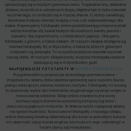
sprawdzają się w każdym pomieszczeniu. Tropikalne lasy, delikatne
drzewa, duże liście w odcieniach brązu, błękitne łąki to tylko niewielki
wycinek tego, co znalazło się w naszej ofercie. Ci, którzy uwielbiają
kwiatowe motywy również znajdą u nas coś odpowiedniego dla
siebie. Proponujemy fototapety online przedstawiające barwne ptaki
wśród kwiatów róż, bukiet białych lilii wodnych, kwiaty piwonii i
bawełny. Nie zapominamy o miłośnikach pejzaży. Oferujemy
fototapety z górami, a także niebem. W naszym sklepie dostępne są
również fototapety 3D, w stylu boho, a także te, których głównym
motywem są zwierzęta. To oczywiście jedynie niewielki wycinek
naszej oferty. W naszym sklepie każdy znajdzie fototapetę idealnie
wpisującą się w indywidualny gust.
NAJPIĘKNIEJSZE FOTOTAPETY W
NOWOCZESNYM STYLU
Przygotowaliśmy propozycje do każdego pomieszczenia –
znajdziesz tu okleiny, które idealnie sprawdzą się w sypialni, biurze,
pokoju dziecięcym, salonie, łazience i nie tylko. Fototapety na ścianę
to doskonały wybór dla miłośników oryginalnego wystroju wnętrz w
nowoczesnej odsłonie. Sklep online zawiera liczne wzory
zachwycające starannie wyważoną kompozycją barw i
obecnością pięknych motywów. W efekcie wybór najlepszej okleiny
nie sprawi trudności. Nowoczesne fototapety z naszego sklepu
online stanowią świetną alternatywę dla ścian w jednolitym kolorze.
Ich obecność ożywi każde wnętrze, nie może ich więc zabraknąć w
Twoim domu lub mieszkaniu.