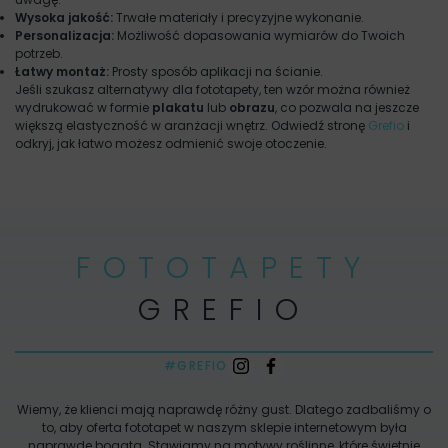
Wysoka jakość:
Trwałe materiały i precyzyjne wykonanie.
Personalizacja:
Możliwość dopasowania wymiarów do Twoich
potrzeb.
Łatwy montaż:
Prosty sposób aplikacji na ścianie.
Jeśli szukasz alternatywy dla fototapety, ten wzór można również
wydrukować w formie
plakatu
lub
obrazu
, co pozwala na jeszcze
większą elastyczność w aranżacji wnętrz. Odwiedź stronę
Grefio
i
odkryj, jak łatwo możesz odmienić swoje otoczenie.
FOTOTAPETY
GREFIO
#GREFIO
Wiemy, że klienci mają naprawdę różny gust. Dlatego zadbaliśmy o
to, aby oferta fototapet w naszym sklepie internetowym była
naprawdę bogata. Stawiamy na motywy roślinne, które świetnie