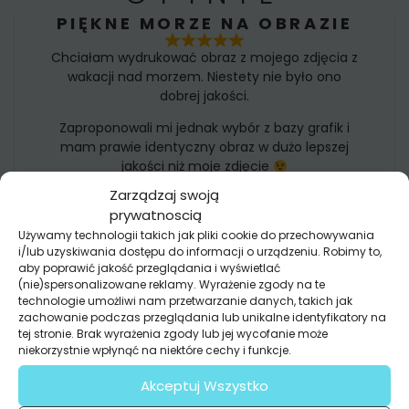
PIĘKNE MORZE NA OBRAZIE
Chciałam wydrukować obraz z mojego zdjęcia z
wakacji nad morzem. Niestety nie było ono
dobrej jakości.
Zaproponowali mi jednak wybór z bazy grafik i
mam prawie identyczny obraz w dużo lepszej
jakości niż moje zdjęcie
Nikola
Zarządzaj swoją
prywatnoscią
FOTOTAPETA TO ŚWIETNE
Używamy technologii takich jak pliki cookie do przechowywania
ROZWIĄZANIE!
i/lub uzyskiwania dostępu do informacji o urządzeniu. Robimy to,
aby poprawić jakość przeglądania i wyświetlać
(nie)spersonalizowane reklamy. Wyrażenie zgody na te
Mąż chciał tylko malować ściany. Ja chciałam
technologie umożliwi nam przetwarzanie danych, takich jak
odmiany.
zachowanie podczas przeglądania lub unikalne identyfikatory na
tej stronie. Brak wyrażenia zgody lub jej wycofanie może
I mamy teraz piękny las w salonie
niekorzystnie wpłynąć na niektóre cechy i funkcje.
Fototapeta to był świetny pomysł!
Kamilka
Akceptuj Wszystko