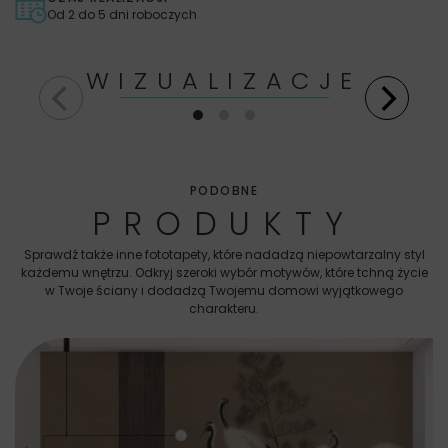
Od 2 do 5 dni roboczych
WIZUALIZACJE
PODOBNE
PRODUKTY
Sprawdź także inne fototapety, które nadadzą niepowtarzalny styl
każdemu wnętrzu. Odkryj szeroki wybór motywów, które tchną życie
w Twoje ściany i dodadzą Twojemu domowi wyjątkowego
charakteru.
Fo
E
69