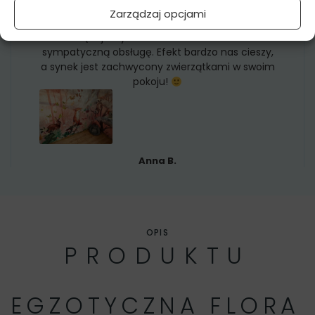
PERFEKCYJNIE:)
Zarządzaj opcjami
Dziękujemy za fachowe doradztwo i
sympatyczną obsługę. Efekt bardzo nas cieszy,
a synek jest zachwycony zwierzątkami w swoim
pokoju!
Anna B.
OPIS
PRODUKTU
EGZOTYCZNA FLORA