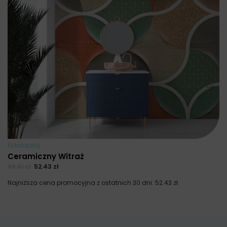
F
69
Na
Fototapety
Ceramiczny Witraż
69.91
zł
52.43
zł
Najniższa cena promocyjna z ostatnich 30 dni:
52.43
zł
.