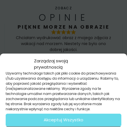
ZOBACZ
OPINIE
PIĘKNE MORZE NA OBRAZIE
Chciałam wydrukować obraz z mojego zdjęcia z
wakacji nad morzem. Niestety nie było ono
dobrej jakości.
Zaproponowali mi jednak wybór z bazy grafik i
Zarządzaj swoją
mam prawie identyczny obraz w dużo lepszej
prywatnoscią
jakości niż moje zdjęcie
Używamy technologii takich jak pliki cookie do przechowywania
Nikola
i/lub uzyskiwania dostępu do informacji o urządzeniu. Robimy to,
aby poprawić jakość przeglądania i wyświetlać
(nie)spersonalizowane reklamy. Wyrażenie zgody na te
FOTOTAPETA TO ŚWIETNE
technologie umożliwi nam przetwarzanie danych, takich jak
ROZWIĄZANIE!
zachowanie podczas przeglądania lub unikalne identyfikatory na
tej stronie. Brak wyrażenia zgody lub jej wycofanie może
Mąż chciał tylko malować ściany. Ja chciałam
niekorzystnie wpłynąć na niektóre cechy i funkcje.
odmiany.
Akceptuj Wszystko
I mamy teraz piękny las w salonie