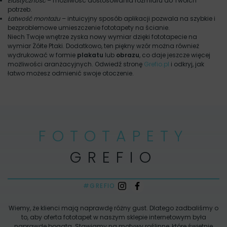
Elastyczność
– możliwość dostosowania rozmiaru do Twoich
potrzeb.
Łatwość montażu
– intuicyjny sposób aplikacji pozwala na szybkie i
bezproblemowe umieszczenie fototapety na ścianie.
Niech Twoje wnętrze zyska nowy wymiar dzięki fototapecie na
wymiar Żółte Ptaki. Dodatkowo, ten piękny wzór można również
wydrukować w formie
plakatu
lub
obrazu
, co daje jeszcze więcej
możliwości aranżacyjnych. Odwiedź stronę
Grefio.pl
i odkryj, jak
łatwo możesz odmienić swoje otoczenie.
FOTOTAPETY
GREFIO
#GREFIO
Wiemy, że klienci mają naprawdę różny gust. Dlatego zadbaliśmy o
to, aby oferta fototapet w naszym sklepie internetowym była
naprawdę bogata. Stawiamy na motywy roślinne, które świetnie