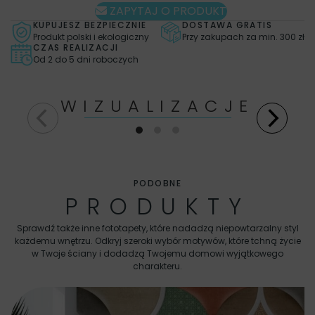
ZAPYTAJ O PRODUKT
KUPUJESZ BEZPIECZNIE
DOSTAWA GRATIS
Produkt polski i ekologiczny
Przy zakupach za min. 300 zł
CZAS REALIZACJI
Od 2 do 5 dni roboczych
WIZUALIZACJE
PODOBNE
PRODUKTY
Sprawdź także inne fototapety, które nadadzą niepowtarzalny styl
każdemu wnętrzu. Odkryj szeroki wybór motywów, które tchną życie
w Twoje ściany i dodadzą Twojemu domowi wyjątkowego
charakteru.
Fo