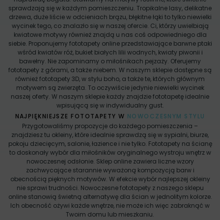
sprawdzają się w każdym pomieszczeniu. Tropikalne lasy, delikatne
drzewa, duże liście w odcieniach brązu, błękitne łąki to tylko niewielki
wycinek tego, co znalazło się w naszej ofercie. Ci, którzy uwielbiają
kwiatowe motywy również znajdą u nas coś odpowiedniego dla
siebie. Proponujemy fototapety online przedstawiające barwne ptaki
wśród kwiatów róż, bukiet białych lilii wodnych, kwiaty piwonii i
bawełny. Nie zapominamy o miłośnikach pejzaży. Oferujemy
fototapety z górami, a także niebem. W naszym sklepie dostępne są
również fototapety 3D, w stylu boho, a także te, których głównym
motywem są zwierzęta. To oczywiście jedynie niewielki wycinek
naszej oferty. W naszym sklepie każdy znajdzie fototapetę idealnie
wpisującą się w indywidualny gust.
NAJPIĘKNIEJSZE FOTOTAPETY W
NOWOCZESNYM STYLU
Przygotowaliśmy propozycje do każdego pomieszczenia –
znajdziesz tu okleiny, które idealnie sprawdzą się w sypialni, biurze,
pokoju dziecięcym, salonie, łazience i nie tylko. Fototapety na ścianę
to doskonały wybór dla miłośników oryginalnego wystroju wnętrz w
nowoczesnej odsłonie. Sklep online zawiera liczne wzory
zachwycające starannie wyważoną kompozycją barw i
obecnością pięknych motywów. W efekcie wybór najlepszej okleiny
nie sprawi trudności. Nowoczesne fototapety z naszego sklepu
online stanowią świetną alternatywę dla ścian w jednolitym kolorze.
Ich obecność ożywi każde wnętrze, nie może ich więc zabraknąć w
Twoim domu lub mieszkaniu.