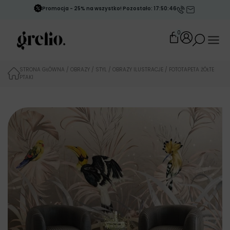
Promocja - 25% na wszystko! Pozostało: 17:50:46
0
STRONA GŁÓWNA
/
OBRAZY
/
STYL
/
OBRAZY ILUSTRACJE
/ FOTOTAPETA ŻÓŁTE
PTAKI