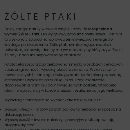
ŻÓŁTE PTAKI
Odkryj magię natury w swoim wnętrzu dzięki
fototapecie na
wymiar Żółte Ptaki
. Ten wyjątkowy produkt z oferty sklepu Grefio.pl
to doskonały sposób na wprowadzenie świeżości i energii do
każdego pomieszczenia. Żółte ptaki, symbolizujące radość i
optymizm, stanowią idealny motyw dekoracyjny, który ożywi Twoje
ściany i nada im niepowtarzalny charakter.
Fototapeta została zaprojektowana z myślą o osobach ceniących
sobie oryginalność i wysoką jakość wykonania. Wykorzystanie
nowoczesnych technologii druku gwarantuje, że kolory pozostaną
intensywne i wyraziste przez długi czas. Dzięki możliwości
dopasowania rozmiaru do indywidualnych potrzeb, fototapeta
idealnie wpasuje się w każde wnętrze, niezależnie od jego wielkości.
Wybierając fototapetę na wymiar Żółte Ptaki, zyskujesz:
Unikalny design
– motyw żółtych ptaków to niebanalny sposób na
dekorację ścian.
Wysoką jakość
– trwałe materiały i precyzyjny druk zapewniają
długotrwały efekt.